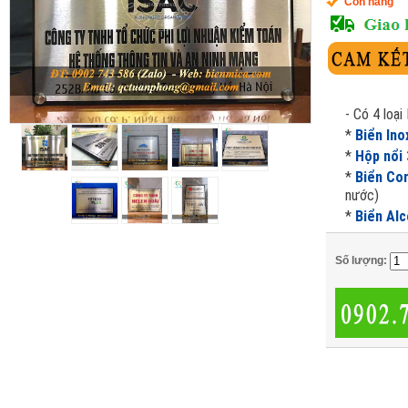
Còn hàng
- Có 4 loại
*
Biển Ino
*
Hộp nổi
*
Biển Co
nước)
*
Biển Alc
Số lượng: