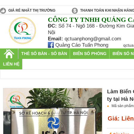
GIÁ RẺ NHẤT THỊ TRƯỜNG
THANH TOÁN KHI NHẬN HÀN
CÔNG TY TNHH QUẢNG C
ĐC:
Số 74 - Ngõ 168 - Đường Kim Gia
Nội
Email:
qctuanphong@gmail.com
Quảng Cáo Tuấn Phong
qctu
THẺ SỐ BÀN - SỐ BÀN
BIỂN SỐ PHÒNG
BIỂN SỐ 
LIÊN HỆ
Làm Biển C
ty tại Hà N
Mã sản phẩm
Giá: Liên