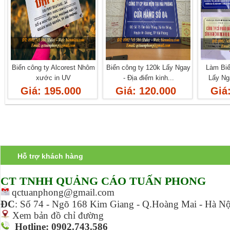
Biển công ty Alcorest Nhôm
Biển công ty 120k Lấy Ngay
Làm Biể
xước in UV
- Địa điểm kinh...
Lấy Nga
Giá: 195.000
Giá: 120.000
Giá
Hỗ trợ khách hàng
CT TNHH Q
UẢNG CÁO TUẤN PHONG
qctuanphong@gmail.com
ĐC
:
Số 74 - Ngõ 168 Kim Giang - Q.Hoàng Mai - Hà Nộ
Xem bản đồ chỉ đường
Hotline: 0902.743.586