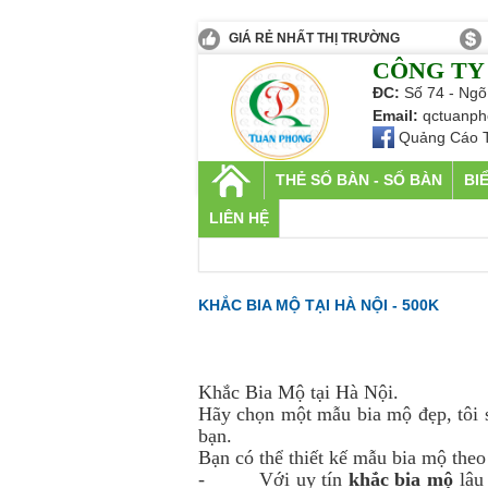
GIÁ RẺ NHẤT THỊ TRƯỜNG
CÔNG TY
ĐC:
Số 74 - Ngõ
Email:
qctuanph
Quảng Cáo 
THẺ SỐ BÀN - SỐ BÀN
BI
LIÊN HỆ
KHẮC BIA MỘ TẠI HÀ NỘI - 500K
Khắc Bia Mộ tại Hà Nội.
Hãy chọn một mẫu bia mộ đẹp, tôi s
bạn.
Bạn có thể thiết kế mẫu bia mộ theo
- Với uy tín
khắc bia mộ
lâu