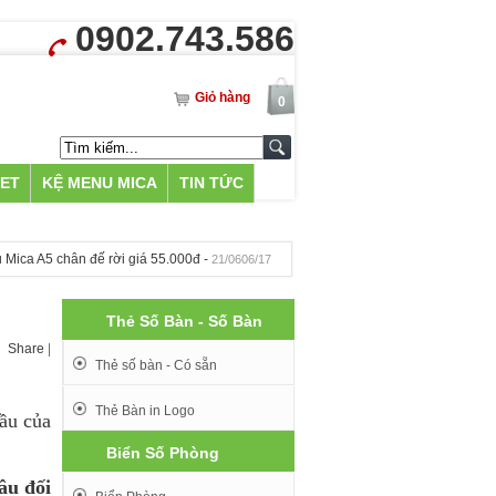
0902.743.586
Giỏ hàng
0
LET
KỆ MENU MICA
TIN TỨC
ca A5 chân đế rời giá 55.000đ -
Khắc Bia Mộ tại Hà Nội - 500k -
21/0606/17
09/1
Thẻ Số Bàn - Số Bàn
Share
|
Thẻ số bàn - Có sẵn
Thẻ Bàn in Logo
ầu của
Biển Số Phòng
âu đối