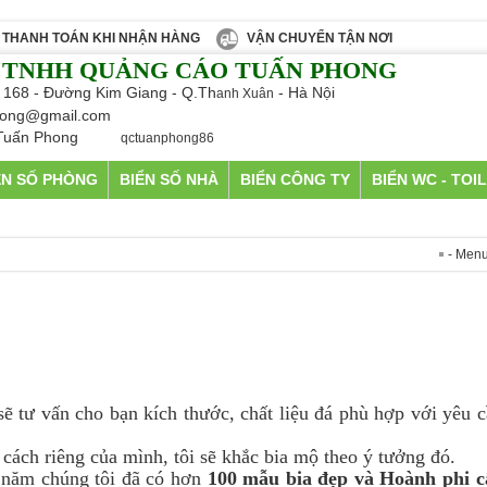
THANH TOÁN KHI NHẬN HÀNG
VẬN CHUYỂN TẬN NƠI
 TNHH QUẢNG CÁO TUẤN PHONG
 168 - Đường Kim Giang - Q.Th
- Hà Nội
anh Xuân
ong@gmail.com
Tuấn Phong
qctuanphong86
ỂN SỐ PHÒNG
BIỂN SỐ NHÀ
BIỂN CÔNG TY
BIỂN WC - TOI
- Menu Mi
ẽ tư vấn cho bạn kích thước, chất liệu đá phù hợp với yêu c
 cách riêng của mình, tôi sẽ khắc bia mộ theo ý tưởng đó.
 năm chúng tôi đã có hơn
100 mẫu bia
đẹp và
Hoành phi c