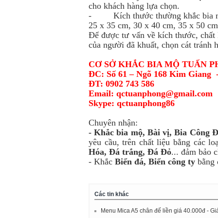
cho khách hàng lựa chọn.
- Kích thước thường khắc bia m
25 x 35 cm, 30 x 40 cm, 35 x 50 
Để được tư vấn về kích thước, chất
của người đã khuất, chọn cát tránh
CƠ SỞ KHẮC BIA MỘ TUẤN 
ĐC: Số 61 – Ngõ 168 Kim Giang 
ĐT: 0902 743 586
Email: qctuanphong@gmail.
com
Skype: qctuanphong86
Chuyên nhận:
- Khắc bia mộ, Bài vị, Bia Công 
yêu cầu, trên chất liệu bằng các lo
Hóa, Đá trắng, Đá Đỏ
... đảm bảo c
- Khắc
Biển đá, Biển công ty
bằng 
Các tin khác
Menu Mica A5 chân đế liền giá 40.000đ - Gi