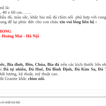
ộ là:
cm, 40 x 60 cm…….
 liệu đá, màu sắc, khắc bia mộ đá chìm nổi phù hợp với cun
 hung để lại phúc đức cho con cháu
xin vui lòng liên hệ :
PHONG
- Hoàng Mai - Hà Nội
Đức, Bia đình, Đền, Chùa, Bia đá
trên các kích thước lớn n
ại
Đá tự nhiên, Đá Huế, Đá Bình Định, Đá Kim Sa, Đá
hất lượng, kỹ thuật, mỹ thuật cao.
đá Granite khắc
chìm nổi.
á rẻ nhất Hà Nội