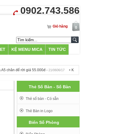
0902.743.586
Giỏ hàng
0
LET
KỆ MENU MICA
TIN TỨC
 chân đế rời giá 55.000đ -
Khắc Bia Mộ tại Hà Nội - 500k -
21/0606/17
09/1212/16
Thẻ Số Bàn - Số Bàn
Thẻ số bàn - Có sẵn
Thẻ Bàn in Logo
Biển Số Phòng