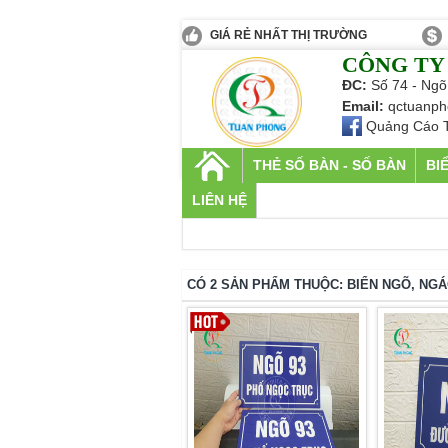
GIÁ RẺ NHẤT THỊ TRƯỜNG
CÔNG TY
ĐC:
Số 74 - Ngõ
Email:
qctuanph
Quảng Cáo 
THẺ SỐ BÀN - SỐ BÀN
BI
LIÊN HỆ
CÓ 2 SẢN PHẨM THUỘC: BIỂN NGÕ, NG