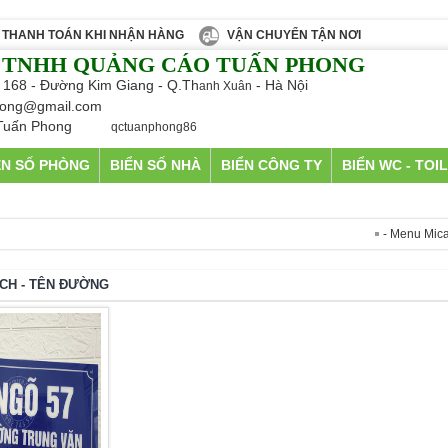
THANH TOÁN KHI NHẬN HÀNG
VẬN CHUYỂN TẬN NƠI
 TNHH QUẢNG CÁO TUẤN PHONG
 168 - Đường Kim Giang - Q.Th
- Hà Nội
anh Xuân
ong@gmail.com
Tuấn Phong
qctuanphong86
ỂN SỐ PHÒNG
BIỂN SỐ NHÀ
BIỂN CÔNG TY
BIỂN WC - TOI
- Menu Mica A5
ÁCH - TÊN ĐƯỜNG