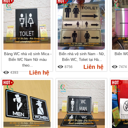
Bảng WC nhà vệ sinh Mica -
Biển nhà vệ sinh Nam - Nữ,
Biển WC
Biển WC Nam Nữ màu
Biển WC, Toliet tại Hà...
theo...
Liên hệ
8756
7474
Liên hệ
4393