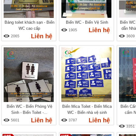
Bảng toilet khách sạn - Biển
Biển WC - Biển Vệ Sinh
Biển WC 
WC cao cấp
dẫn Nhà
Liên hệ
1905
Liên hệ
2065
3609
Biển WC - Biển Phòng Vệ
Biển Mica Toilet - Biển Mica
Biển Cấm
Sinh - Biển Toilet -...
WC - Biển nhà vệ sinh
cấm N
Liên hệ
Liên hệ
5601
3787
3351