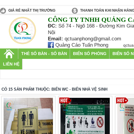
GIÁ RẺ NHẤT THỊ TRƯỜNG
THANH TOÁN KHI NHẬN HÀN
CÔNG TY TNHH QUẢNG C
ĐC:
Số 74 - Ngõ 168 - Đường Kim Gia
Nội
Email:
qctuanphong@gmail.com
Quảng Cáo Tuấn Phong
qctu
THẺ SỐ BÀN - SỐ BÀN
BIỂN SỐ PHÒNG
BIỂN SỐ 
LIÊN HỆ
CÓ 15 SẢN PHẨM THUỘC: BIỂN WC - BIỂN NHÀ VỆ SINH