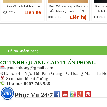
Biển WC - Toliet Nam nữ
Biển WC cao cấp - Bảng chỉ
Biển nhà
dẫn Nhà Vệ Sinh - BIỂN...
Toliet
Liên hệ
4212
Liên hệ
3313
3336
Hỗ trợ khách hàng
CT TNHH Q
UẢNG CÁO TUẤN PHONG
qctuanphong@gmail.com
ĐC
:
Số 74 - Ngõ 168 Kim Giang - Q.Hoàng Mai - Hà Nộ
Xem bản đồ chỉ đường
Hotline: 0902.743.586
Phục Vụ 24/7