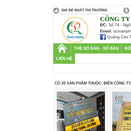
GIÁ RẺ NHẤT THỊ TRƯỜNG
CÔNG TY
ĐC:
Số 74 - Ngõ
Email:
qctuanph
Quảng Cáo 
THẺ SỐ BÀN - SỐ BÀN
BI
LIÊN HỆ
CÓ 20 SẢN PHẨM THUỘC: BIỂN CÔNG T