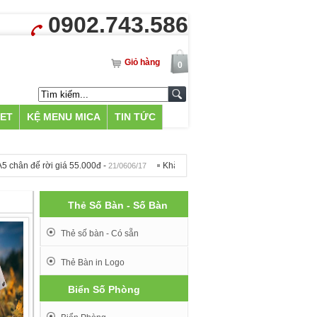
0902.743.586
Giỏ hàng
0
LET
KỆ MENU MICA
TIN TỨC
n đế rời giá 55.000đ -
Khắc Bia Mộ tại Hà Nội - 500k -
21/0606/17
09/1212/16
Thẻ Số Bàn - Số Bàn
Thẻ số bàn - Có sẵn
Thẻ Bàn in Logo
Biển Số Phòng