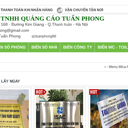
THANH TOÁN KHI NHẬN HÀNG
VẬN CHUYỂN TẬN NƠI
 TNHH QUẢNG CÁO TUẤN PHONG
 168 - Đường Kim Giang - Q.Th
- Hà Nội
anh Xuân
ong@gmail.com
Tuấn Phong
qctuanphong86
ỂN SỐ PHÒNG
BIỂN SỐ NHÀ
BIỂN CÔNG TY
BIỂN WC - TOI
- Menu Mica A5 châ
Y LẤY NGAY