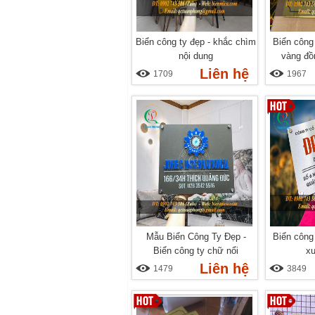
Biển công ty đẹp - khắc chìm
Biển công
nội dung
vàng đồn
Liên hệ
1709
1967
Mẫu Biển Công Ty Đẹp -
Biển công
Biển công ty chữ nổi
x
Liên hệ
1479
3849