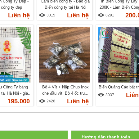
n Công Ty Đẹp -
Làm biển công ty - Báo giá
In Biển Công Ty Lấy
 công ty đẹp
Biển công ty tại Hà Nội
200K - Làm Biển Công
Liên hệ
Liên hệ
200.
3015
8291
ệu Công Ty bằng
Bộ 4 Vít + Nắp Chụp Inox
Biển Quảng Cáo bắt tr
tại Hà Nội - giá...
che đầu vít, Bộ 4 ốc trụ...
Liên
3037
195.000
Liên hệ
2426
Hướng dẫn thanh toán