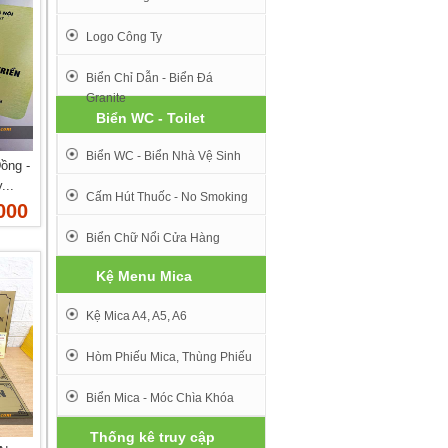
Logo Công Ty
Biển Chỉ Dẫn - Biển Đá
Granite
Biển WC - Toilet
Biển WC - Biển Nhà Vệ Sinh
ồng -
...
Cấm Hút Thuốc - No Smoking
000
Biển Chữ Nổi Cửa Hàng
Kệ Menu Mica
Kệ Mica A4, A5, A6
Hòm Phiếu Mica, Thùng Phiếu
Biển Mica - Móc Chìa Khóa
Thống kê truy cập