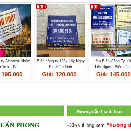
 ty Alcorest Nhôm
Biển công ty 120k Lấy Ngay
Làm Biển Công Ty 120
ước in UV
- Địa điểm kinh...
Lấy Ngay - Biển công
 195.000
Giá: 120.000
Giá: 145.000
Hướng dẫn thanh toán
TUẤN PHONG
"hướng d
-
Xin
vui lòng xem