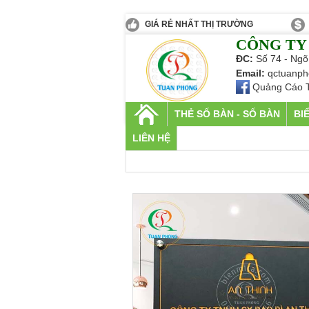
GIÁ RẺ NHẤT THỊ TRƯỜNG
CÔNG TY
ĐC:
Số 74 - Ngõ
Email:
qctuanph
Quảng Cáo 
THẺ SỐ BÀN - SỐ BÀN
BI
LIÊN HỆ