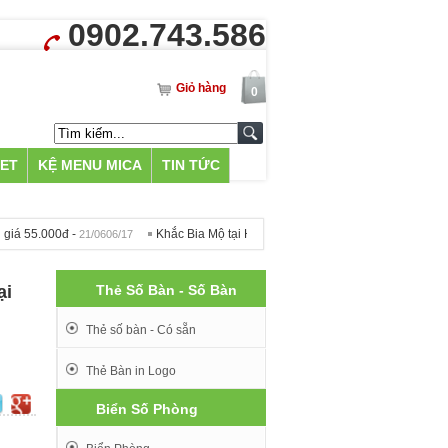
0902.743.586
Giỏ hàng
0
LET
KỆ MENU MICA
TIN TỨC
0đ -
Khắc Bia Mộ tại Hà Nội - 500k -
Menu Mica A5 chân 
21/0606/17
09/1212/16
ại
Thẻ Số Bàn - Số Bàn
Thẻ số bàn - Có sẵn
Thẻ Bàn in Logo
Biển Số Phòng