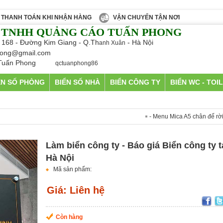
THANH TOÁN KHI NHẬN HÀNG
VẬN CHUYỂN TẬN NƠI
 TNHH QUẢNG CÁO TUẤN PHONG
 168 - Đường Kim Giang - Q.Th
- Hà Nội
anh Xuân
ong@gmail.com
Tuấn Phong
qctuanphong86
ỂN SỐ PHÒNG
BIỂN SỐ NHÀ
BIỂN CÔNG TY
BIỂN WC - TOI
- Menu Mica A5 chân đế rời giá 55.00
Làm biển công ty - Báo giá Biển công ty t
Hà Nội
Mã sản phẩm:
Giá: Liên hệ
Còn hàng