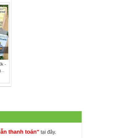
k -
...
ẫn thanh toán"
tại đây.