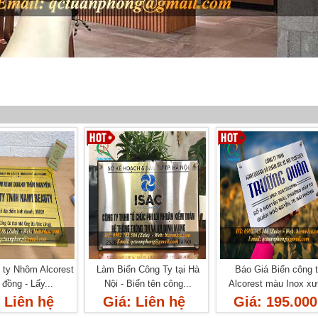
 ty Nhôm Alcorest
Làm Biển Công Ty tại Hà
Báo Giá Biển công 
đồng - Lấy...
Nội - Biển tên công...
Alcorest màu Inox x
 Liên hệ
Giá: Liên hệ
Giá: 195.000