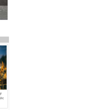
ty
ước