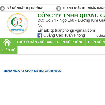
GIÁ RẺ NHẤT THỊ TRƯỜNG
THANH TOÁN KHI NHẬN HÀN
CÔNG TY TNHH QUẢNG C
ĐC:
Số 74 - Ngõ 168 - Đường Kim Gia
Nội
Email:
qctuanphong@gmail.com
Quảng Cáo Tuấn Phong
qctu
THẺ SỐ BÀN - SỐ BÀN
BIỂN SỐ PHÒNG
BIỂN SỐ 
LIÊN HỆ
- MENU MICA A5 CHÂN ĐẾ RỜI GIÁ 55.000Đ