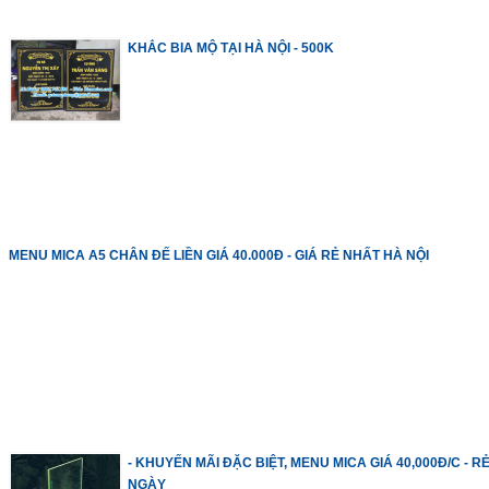
KHẮC BIA MỘ TẠI HÀ NỘI - 500K
MENU MICA A5 CHÂN ĐẾ LIỀN GIÁ 40.000Đ - GIÁ RẺ NHẤT HÀ NỘI
- KHUYẾN MÃI ĐẶC BIỆT, MENU MICA GIÁ 40,000Đ/C - R
NGÀY